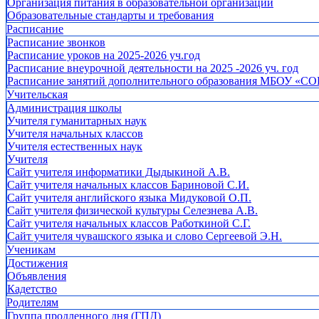
Организация питания в образовательной организации
Образовательные стандарты и требования
Расписание
Расписание звонков
Расписание уроков на 2025-2026 уч.год
Расписание внеурочной деятельности на 2025 -2026 уч. год
Расписание занятий дополнительного образования МБОУ «СО
Учительская
Администрация школы
Учителя гуманитарных наук
Учителя начальных классов
Учителя естественных наук
Учителя
Cайт учителя информатики Дыдыкиной А.В.
Сайт учителя начальных классов Бариновой С.И.
Сайт учителя английского языка Мидуковой О.П.
Сайт учителя физической культуры Селезнева А.В.
Сайт учителя начальных классов Работкиной С.Г.
Сайт учителя чувашского языка и слово Сергеевой Э.Н.
Ученикам
Достижения
Объявления
Кадетство
Родителям
Группа продленного дня (ГПД)