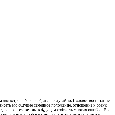
ма для встречи была выбрана неслучайно. Половое воспитание
ависеть его будущее семейное положение, отношение к браку,
е девочек поможет им в будущем избежать многих ошибок. Во
ами, дружба и любовь в подростковом возрасте, а также,