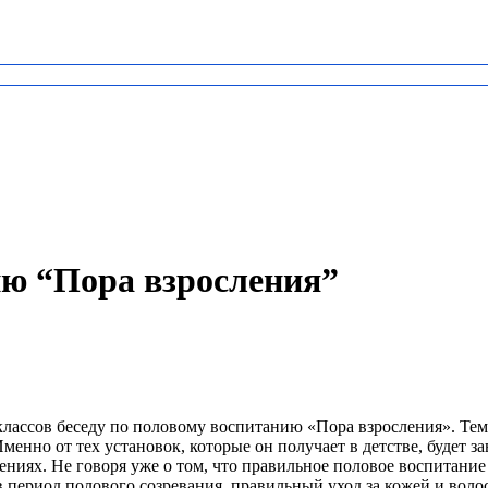
ию “Пора взросления”
 классов беседу по половому воспитанию «Пора взросления». Те
менно от тех установок, которые он получает в детстве, будет з
ниях. Не говоря уже о том, что правильное половое воспитани
 период полового созревания, правильный уход за кожей и волос