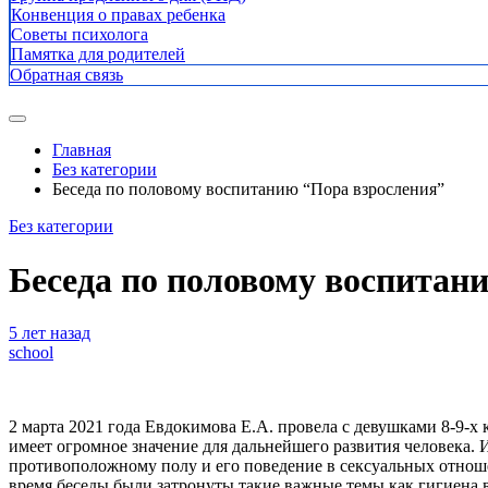
Конвенция о правах ребенка
Советы психолога
Памятка для родителей
Обратная связь
Главная
Без категории
Беседа по половому воспитанию “Пора взросления”
Без категории
Беседа по половому воспитан
5 лет назад
school
2 марта 2021 года Евдокимова Е.А. провела с девушками 8-9-х
имеет огромное значение для дальнейшего развития человека.
И
противоположному полу и его поведение в сексуальных отноше
время беседы были затронуты такие важные темы как гигиена в