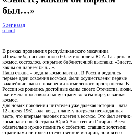
был…»
5 лет назад
school
В рамках проведения республиканского месячника
«Поехали!», посвященного 60-летию полета Ю.А. Гагарина в
космос, состоялось открытие библиотечной выставки «Знаете,
каким он парнем был…».
Наша страна – родина космонавтики. В России родились
первые идеи освоения космоса, были осуществлены первые
важнейшие шаги в покорении космического пространства. В
России же родились достойные сыны своего Отечества, люди,
чьи имена прославили нашу страну во всём мире, осваивая
космос.
Для новых поколений читателей уже далёкая история – дата
12 апреля 1961 года, когда планету потрясла неожиданная
весть, что впервые человек полетел в космос. Это был лётчик-
космонавт нашей страны Юрий Алексеевич Гагарин. Всем
обязательно нужно помнить о событиях, ставших золотыми
страницами не только отечественной истории, но и всего