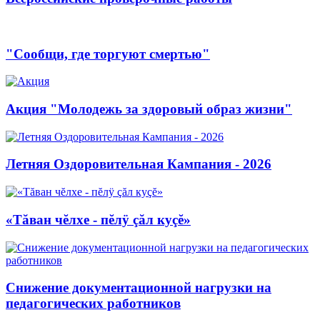
"Сообщи, где торгуют смертью"
Акция "Молодежь за здоровый образ жизни"
Летняя Оздоровительная Кампания - 2026
«Тăван чĕлхе - пĕлÿ çăл куçĕ»
Снижение документационной нагрузки на
педагогических работников