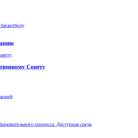
 баскетболу
ранию
твенному Совету
зацией
разовательного процесса. Доступная среда