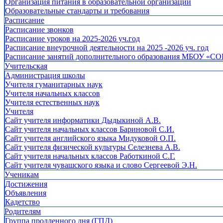
Организация питания в образовательной организации
Образовательные стандарты и требования
Расписание
Расписание звонков
Расписание уроков на 2025-2026 уч.год
Расписание внеурочной деятельности на 2025 -2026 уч. год
Расписание занятий дополнительного образования МБОУ «СО
Учительская
Администрация школы
Учителя гуманитарных наук
Учителя начальных классов
Учителя естественных наук
Учителя
Cайт учителя информатики Дыдыкиной А.В.
Сайт учителя начальных классов Бариновой С.И.
Сайт учителя английского языка Мидуковой О.П.
Сайт учителя физической культуры Селезнева А.В.
Сайт учителя начальных классов Работкиной С.Г.
Сайт учителя чувашского языка и слово Сергеевой Э.Н.
Ученикам
Достижения
Объявления
Кадетство
Родителям
Группа продленного дня (ГПД)