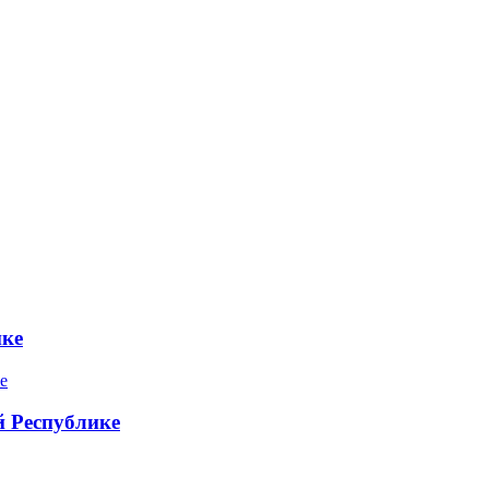
ике
 Республике