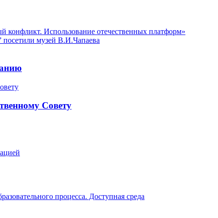
 конфликт. Использование отечественных платформ»
 посетили музей В.И.Чапаева
ранию
твенному Совету
зацией
разовательного процесса. Доступная среда