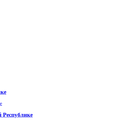
ике
 Республике