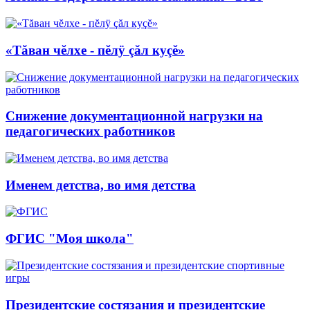
«Тăван чĕлхе - пĕлÿ çăл куçĕ»
Снижение документационной нагрузки на
педагогических работников
Именем детства, во имя детства
ФГИС "Моя школа"
Президентские состязания и президентские