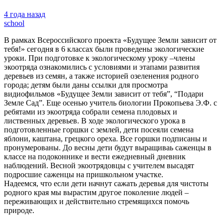
4 года назад
school
В рамках Всероссийского проекта «Будущее Земли зависит от
тебя!» сегодня в 6 классах были проведены экологические
уроки. При подготовке к экологическому уроку –члены
экоотряда ознакомились с условиями и этапами развития
деревьев из семян, а также историей озеленения родного
города; детям были даны ссылки для просмотра
видиофильмов «Будущее Земли зависит от тебя”, “Подари
Земле Сад”. Еще осенью учитель биологии Прокопьева Э.Ф. с
ребятами из экоотряда собрали семена плодовых и
лиственных деревьев. В ходе экологического урока в
подготовленные горшки с землей, дети посеяли семена
яблони, каштана, грецкого ореха. Все горшки подписаны и
пронумерованы. До весны дети будут выращиваь саженцы в
классе на подоконнике и вести ежедневный дневник
наблюдений. Весной экоотрядовцы с учителем высадят
подросшие саженцы на пришкольном участке.
Надеемся, что если дети начнут сажать деревья для чистоты
родного края мы вырастим другое поколение людей –
переживающих и действительно стремящихся помочь
природе.