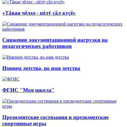
«Тăван чĕлхе - пĕлÿ çăл куçĕ»
Снижение документационной нагрузки на
педагогических работников
Именем детства, во имя детства
ФГИС "Моя школа"
Президентские состязания и президентские
спортивные игры