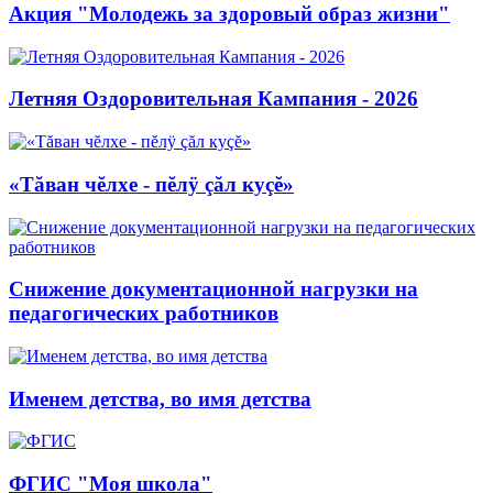
Акция "Молодежь за здоровый образ жизни"
Летняя Оздоровительная Кампания - 2026
«Тăван чĕлхе - пĕлÿ çăл куçĕ»
Снижение документационной нагрузки на
педагогических работников
Именем детства, во имя детства
ФГИС "Моя школа"