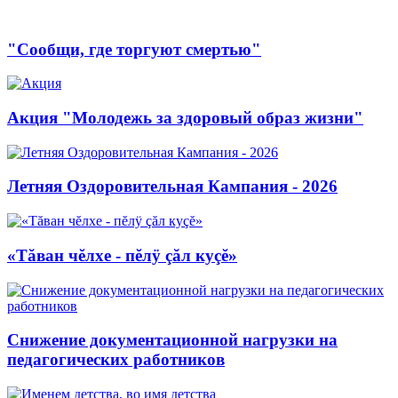
"Сообщи, где торгуют смертью"
Акция "Молодежь за здоровый образ жизни"
Летняя Оздоровительная Кампания - 2026
«Тăван чĕлхе - пĕлÿ çăл куçĕ»
Снижение документационной нагрузки на
педагогических работников