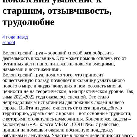
старшим, отзывчивость,
трудолюбие
4 года назад
school
Волонтерский труд – хороший способ разнообразить
деятельность школьника. Это может помочь отвлечь его от
рутинных дел и наполнить жизнь новыми эмоциями,
навыками и достижениями.
Волонтерский труд, помимо того, что приносит
общественную пользу, позволяет школьнику узнать много
нового о мире и людях, живущих в нем, осознать многие
ценности не на теоретическом, а на практическом уровне. Так,
зима 2021-2022 года оказалось снежной. Это стало
непреодолимым испытанием для пожилых людей нашего
города. Выйти из дома, очистить от снега приусадебную
территорию, убрать снег с кровли – вот основные трудности,
с которыми столкнулись шумерлинцы. Конечно же, кадеты –
волонтеры 6 «А» класса МБОУ «СОШ №6» с радостью
пришли на помощь и оказали посильную поддержку
бабушкам и дедушкам. Участие в добром деле приносит массу