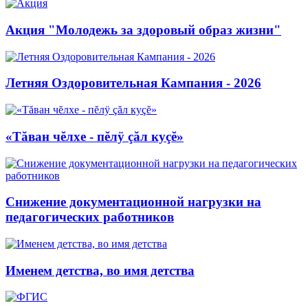
Акция "Молодежь за здоровый образ жизни"
Летняя Оздоровительная Кампания - 2026
«Тăван чĕлхе - пĕлÿ çăл куçĕ»
Снижение документационной нагрузки на
педагогических работников
Именем детства, во имя детства