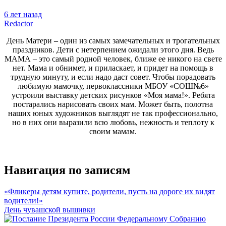
6 лет назад
Redactor
День Матери – один из самых замечательных и трогательных
праздников. Дети с нетерпением ожидали этого дня.
Ведь
МАМА – это самый родной человек, ближе ее никого на свете
нет. Мама и обнимет, и приласкает, и придет на помощь в
трудную минуту, и если надо даст совет. Чтобы порадовать
любимую мамочку, первоклассники МБОУ «СОШ№6»
устроили выставку детских рисунков «Моя мама!». Ребята
постарались нарисовать своих мам. Может быть, полотна
наших юных художников выглядят не так профессионально,
но в них они выразили всю любовь, нежность и теплоту к
своим мамам.
Навигация по записям
«Фликеры детям купите, родители, пусть на дороге их видят
водители!»
День чувашской вышивки