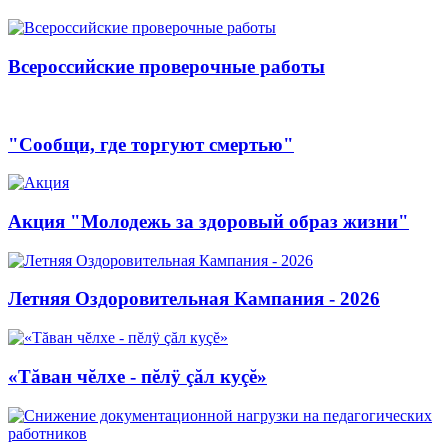
Всероссийские проверочные работы
"Сообщи, где торгуют смертью"
Акция "Молодежь за здоровый образ жизни"
Летняя Оздоровительная Кампания - 2026
«Тăван чĕлхе - пĕлÿ çăл куçĕ»