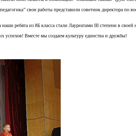
педагогика” свои работы представили советник директора по в
аши ребята из 8Б класса стали Лауреатами III степени в свое
х успехов! Вместе мы создаем культуру единства и дружбы!