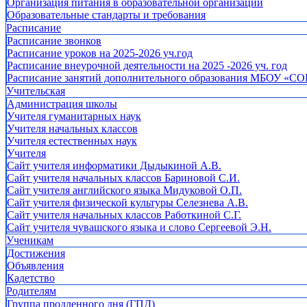
Организация питания в образовательной организации
Образовательные стандарты и требования
Расписание
Расписание звонков
Расписание уроков на 2025-2026 уч.год
Расписание внеурочной деятельности на 2025 -2026 уч. год
Расписание занятий дополнительного образования МБОУ «СО
Учительская
Администрация школы
Учителя гуманитарных наук
Учителя начальных классов
Учителя естественных наук
Учителя
Cайт учителя информатики Дыдыкиной А.В.
Сайт учителя начальных классов Бариновой С.И.
Сайт учителя английского языка Мидуковой О.П.
Сайт учителя физической культуры Селезнева А.В.
Сайт учителя начальных классов Работкиной С.Г.
Сайт учителя чувашского языка и слово Сергеевой Э.Н.
Ученикам
Достижения
Объявления
Кадетство
Родителям
Группа продленного дня (ГПД)