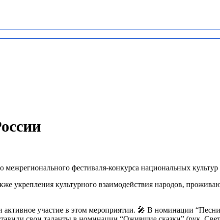
России
 межрегионального фестиваля-конкурса национальных культур 
акже укрепления культурного взаимодействия народов, прожив
активное участие в этом мероприятии. 🎤 В номинации “Песни
едставили свои таланты в номинации “Ожившие сказки” (рук. Св