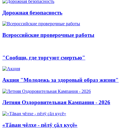
Дорожная безопасность
Всероссийские проверочные работы
"Сообщи, где торгуют смертью"
Акция "Молодежь за здоровый образ жизни"
Летняя Оздоровительная Кампания - 2026
«Тăван чĕлхе - пĕлÿ çăл куçĕ»