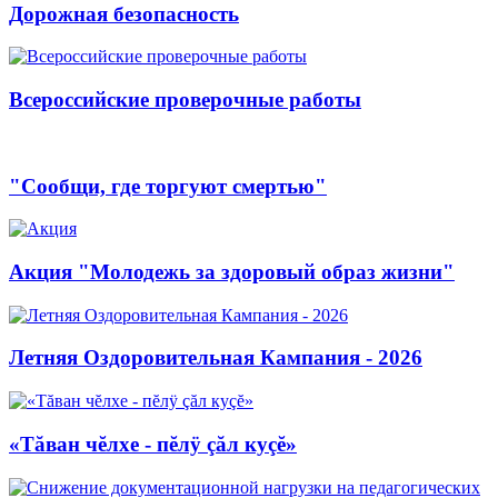
Дорожная безопасность
Всероссийские проверочные работы
"Сообщи, где торгуют смертью"
Акция "Молодежь за здоровый образ жизни"
Летняя Оздоровительная Кампания - 2026
«Тăван чĕлхе - пĕлÿ çăл куçĕ»