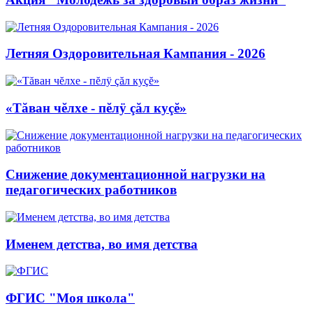
Летняя Оздоровительная Кампания - 2026
«Тăван чĕлхе - пĕлÿ çăл куçĕ»
Снижение документационной нагрузки на
педагогических работников
Именем детства, во имя детства
ФГИС "Моя школа"