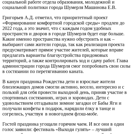
социальной работе отдела образования, молодежной и
социальной политики города Шумерля Машинова Е.В.
Григорьев А.Д. отметил, что приоритетный проект
«Формирование комфортной городской среды» продлен до
2022 года, а это значит, что с каждым годом удобных
пространств и дворов в городе Шумерля будет еще больше.
Какие именно пространства нужно обустроить и как –
выбирают сами жители города, так как реализация проекта
предусматривает прямое участие жителей, которые вправе
предлагать варианты благоустройства придомовых
территорий, а также контролировать ход и сдачу работ. Глава
администрации города Шумерля смог попробовать свои силы
в состязании по перетягиванию каната.
В канун праздника Рождества дети и взрослые жители
близлежащих домов смогли активно, весело, интересно и с
пользой для себя провести выходной день, приняв участие в
спортивных состязаниях, играх и хороводах. Дети с
удовольствием отгадывали зимние загадки от Бабы Яги и
получали конфеты в подарок, нарядили ёлку в танце и
согрелись, участвуя в новогоднем флэш-мобе.
Гостей праздника угощали горячим чаем. И все они в один
голос заявили: фестиваль «Выходи гулять» – лучший