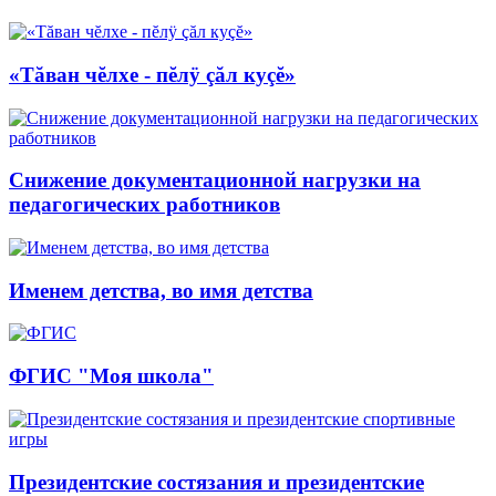
«Тăван чĕлхе - пĕлÿ çăл куçĕ»
Снижение документационной нагрузки на
педагогических работников
Именем детства, во имя детства
ФГИС "Моя школа"
Президентские состязания и президентские