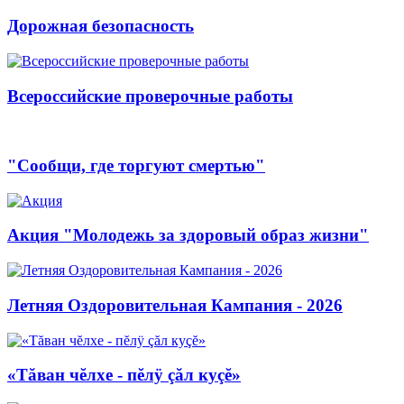
Дорожная безопасность
Всероссийские проверочные работы
"Сообщи, где торгуют смертью"
Акция "Молодежь за здоровый образ жизни"
Летняя Оздоровительная Кампания - 2026
«Тăван чĕлхе - пĕлÿ çăл куçĕ»