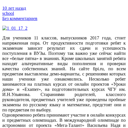
10 лет назад
school
Без комментариев
Для учеников 11 классов, выпускников 2017 года, стоит
напряженная пора. От продуктивности подготовки ребят к
экзаменам зависит результат их сдачи и успешность
поступления в ВУЗы.
Поэтому так важно уже сейчас найти
все «белые пятна» в знаниях. Кроме школьных занятий ребята
находят альтернативные виды пополнения и проверки
качества собственных знаний. На сайте fipi.ru, по всем
предметам выставлены демо-варианты, с решениями которых
наши ученики уже ознакомились. Несколько ребят
занимаются на платных курсах от онлайн проектов «Уроки
дома» и «Examer», на подготовительных курсах ЧГУ им.
И.Н.Ульянова. Стараниями родителей, классного
руководителя, предметных учителей уже проведены пробные
экзамены по русскому языку и математике, предстоят они и
по предметам по выбору.
Одновременно ребята принимают участие в онлайн конкурсах
и предметных олимпиадах. В международной олимпиаде по
астрономии от проекта «Мега-Талант» Васильева Надя и