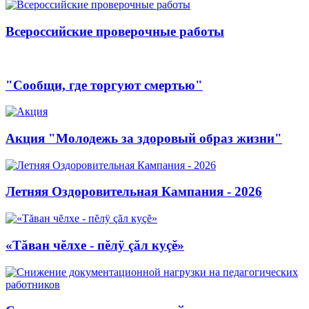
Всероссийские проверочные работы
"Сообщи, где торгуют смертью"
Акция "Молодежь за здоровый образ жизни"
Летняя Оздоровительная Кампания - 2026
«Тăван чĕлхе - пĕлÿ çăл куçĕ»