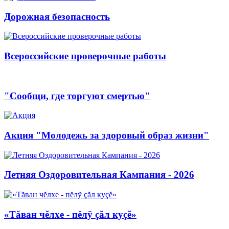
Дорожная безопасность
Всероссийские проверочные работы
"Сообщи, где торгуют смертью"
Акция "Молодежь за здоровый образ жизни"
Летняя Оздоровительная Кампания - 2026
«Тăван чĕлхе - пĕлÿ çăл куçĕ»