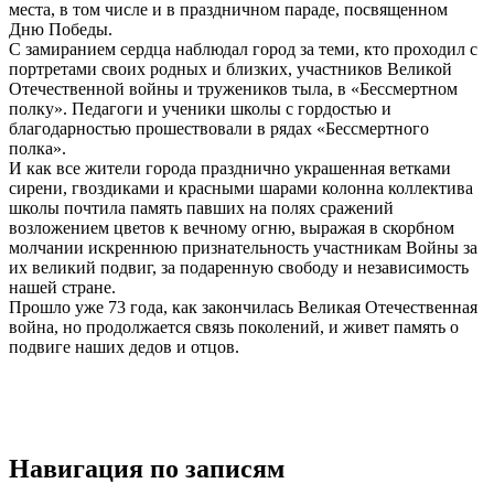
места, в том числе и в праздничном параде, посвященном
Дню Победы.
С замиранием сердца наблюдал город за теми, кто проходил с
портретами своих родных и близких, участников Великой
Отечественной войны и тружеников тыла, в «Бессмертном
полку». Педагоги и ученики школы с гордостью и
благодарностью прошествовали в рядах «Бессмертного
полка».
И как все жители города празднично украшенная ветками
сирени, гвоздиками и красными шарами колонна коллектива
школы почтила память павших на полях сражений
возложением цветов к вечному огню, выражая в скорбном
молчании искреннюю признательность участникам Войны за
их великий подвиг, за подаренную свободу и независимость
нашей стране.
Прошло уже 73 года, как закончилась Великая Отечественная
война, но продолжается связь поколений, и живет память о
подвиге наших дедов и отцов.
Навигация по записям