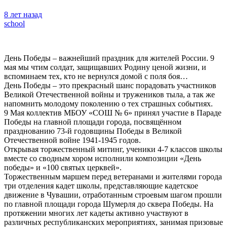
8 лет назад
school
День Победы – важнейший праздник для жителей России. 9
мая мы чтим солдат, защищавших Родину ценой жизни, и
вспоминаем тех, кто не вернулся домой с поля боя…
День Победы – это прекрасный шанс порадовать участников
Великой Отечественной войны и тружеников тыла, а так же
напомнить молодому поколению о тех страшных событиях.
9 Мая коллектив МБОУ «СОШ № 6» принял участие в Параде
Победы на главной площади города, посвящённом
празднованию 73-й годовщины Победы в Великой
Отечественной войне 1941-1945 годов.
Открывая торжественный митинг, ученики 4-7 классов школы
вместе со сводным хором исполнили композиции «День
победы» и «100 святых церквей».
Торжественным маршем перед ветеранами и жителями города
три отделения кадет школы, представляющие кадетское
движение в Чувашии, отработанным строевым шагом прошли
по главной площади города Шумерля до сквера Победы. На
протяжении многих лет кадеты активно участвуют в
различных республиканских мероприятиях, занимая призовые