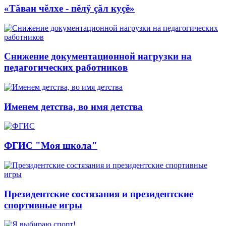
«Тăван чĕлхе - пĕлÿ çăл куçĕ»
Снижение документационной нагрузки на
педагогических работников
Именем детства, во имя детства
ФГИС "Моя школа"
Президентские состязания и президентские
спортивные игры