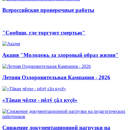
Всероссийские проверочные работы
"Сообщи, где торгуют смертью"
Акция "Молодежь за здоровый образ жизни"
Летняя Оздоровительная Кампания - 2026
«Тăван чĕлхе - пĕлÿ çăл куçĕ»
Снижение документационной нагрузки на