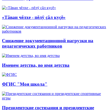
«Тăван чĕлхе - пĕлÿ çăл куçĕ»
Снижение документационной нагрузки на
педагогических работников
Именем детства, во имя детства
ФГИС "Моя школа"
Президентские состязания и президентские