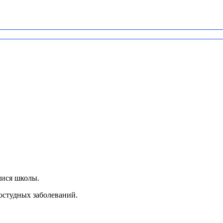
мися школы.
остудных заболеваний.