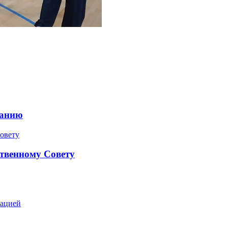
ранию
твенному Совету
зацией