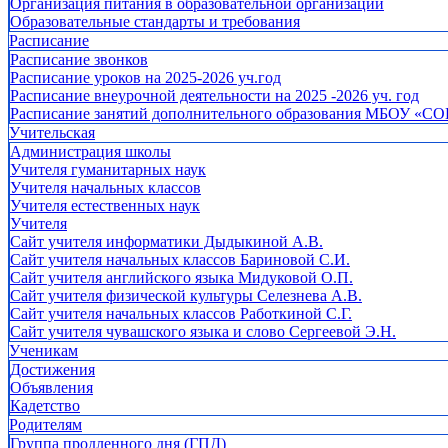
Организация питания в образовательной организации
Образовательные стандарты и требования
Расписание
Расписание звонков
Расписание уроков на 2025-2026 уч.год
Расписание внеурочной деятельности на 2025 -2026 уч. год
Расписание занятий дополнительного образования МБОУ «СО
Учительская
Администрация школы
Учителя гуманитарных наук
Учителя начальных классов
Учителя естественных наук
Учителя
Cайт учителя информатики Дыдыкиной А.В.
Сайт учителя начальных классов Бариновой С.И.
Сайт учителя английского языка Мидуковой О.П.
Сайт учителя физической культуры Селезнева А.В.
Сайт учителя начальных классов Работкиной С.Г.
Сайт учителя чувашского языка и слово Сергеевой Э.Н.
Ученикам
Достижения
Объявления
Кадетство
Родителям
Группа продленного дня (ГПД)