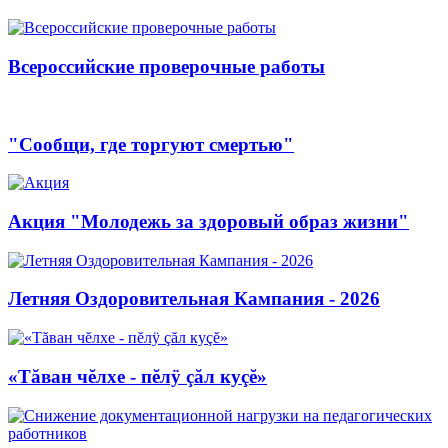
Всероссийские проверочные работы
"Сообщи, где торгуют смертью"
Акция "Молодежь за здоровый образ жизни"
Летняя Оздоровительная Кампания - 2026
«Тăван чĕлхе - пĕлÿ çăл куçĕ»