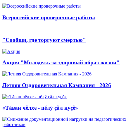
Всероссийские проверочные работы
"Сообщи, где торгуют смертью"
Акция "Молодежь за здоровый образ жизни"
Летняя Оздоровительная Кампания - 2026
«Тăван чĕлхе - пĕлÿ çăл куçĕ»