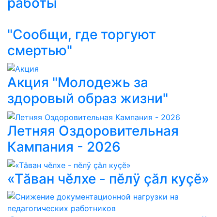
работы
"Сообщи, где торгуют
смертью"
Акция "Молодежь за
здоровый образ жизни"
Летняя Оздоровительная
Кампания - 2026
«Тăван чĕлхе - пĕлÿ çăл куçĕ»