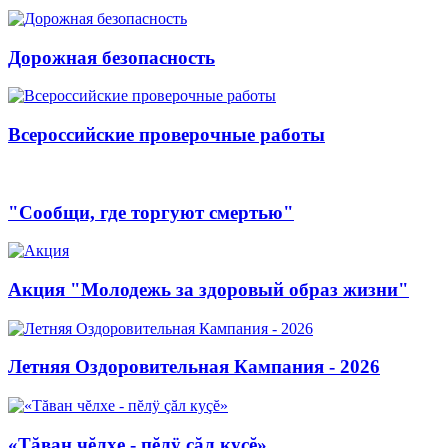
Дорожная безопасность
Всероссийские проверочные работы
"Сообщи, где торгуют смертью"
Акция "Молодежь за здоровый образ жизни"
Летняя Оздоровительная Кампания - 2026
«Тăван чĕлхе - пĕлÿ çăл куçĕ»