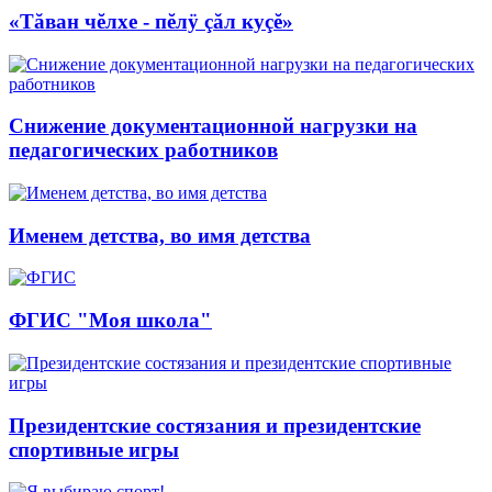
«Тăван чĕлхе - пĕлÿ çăл куçĕ»
Снижение документационной нагрузки на
педагогических работников
Именем детства, во имя детства
ФГИС "Моя школа"
Президентские состязания и президентские
спортивные игры