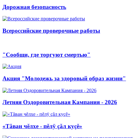
Дорожная безопасность
Всероссийские проверочные работы
"Сообщи, где торгуют смертью"
Акция "Молодежь за здоровый образ жизни"
Летняя Оздоровительная Кампания - 2026
«Тăван чĕлхе - пĕлÿ çăл куçĕ»