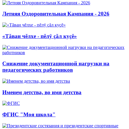
Летняя Оздоровительная Кампания - 2026
«Тăван чĕлхе - пĕлÿ çăл куçĕ»
Снижение документационной нагрузки на
педагогических работников
Именем детства, во имя детства
ФГИС "Моя школа"