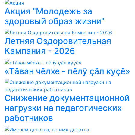
Акция "Молодежь за
здоровый образ жизни"
Летняя Оздоровительная
Кампания - 2026
«Тăван чĕлхе - пĕлÿ çăл куçĕ»
Снижение документационной
нагрузки на педагогических
работников