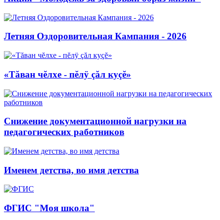
Летняя Оздоровительная Кампания - 2026
«Тăван чĕлхе - пĕлÿ çăл куçĕ»
Снижение документационной нагрузки на
педагогических работников
Именем детства, во имя детства
ФГИС "Моя школа"