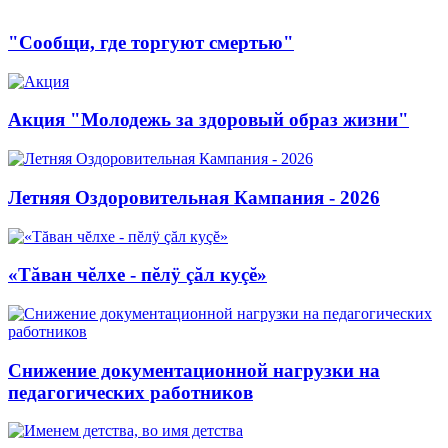
"Сообщи, где торгуют смертью"
Акция "Молодежь за здоровый образ жизни"
Летняя Оздоровительная Кампания - 2026
«Тăван чĕлхе - пĕлÿ çăл куçĕ»
Снижение документационной нагрузки на
педагогических работников