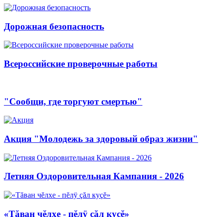
Дорожная безопасность
Всероссийские проверочные работы
"Сообщи, где торгуют смертью"
Акция "Молодежь за здоровый образ жизни"
Летняя Оздоровительная Кампания - 2026
«Тăван чĕлхе - пĕлÿ çăл куçĕ»