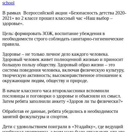
school
В рамках Всероссийской акции «Безопасность детства 2020-
2021» во 2 классе прошел классный час «Наш выбор –
здоровье».
Цель: формировать ЗОЖ, воспитание убеждения в
необходимости строго соблюдать санитарно-гигиенические
правила.
Здоровье – не только личное дело каждого человека.
Здоровый человек живет полноценной жизнью и приносит
большую пользу обществу. Здоровый образ жизни – это
система поведения человека, включая физическую культуру,
творческую активность; высоконравственное отношение к
окружающим людям, обществу и природе.
В начале классного часа второклассники вспомнили
пословицы и поговорки о здоровье и объясняли их смысл.
Затем ребята заполнили анкету «Здоров ли ты физически?»
Обработав ее данные, ребята убедились в необходимости
занятий физкультуры и спортом.
Дети с удовольствием поиграли в «Угадайку», где ведущий
изображал спортсмена, а всем надо было отгадывать кто это.