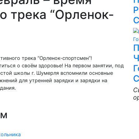
Р
о трека “Орленок-
С
П
Ч
тивного трека “Орленок-спортсмен”!
титься о своём здоровье! На первом занятии, под
Г
естой школы г. Шумерля вспомнили основные
С
нений для утренней зарядки и зарядки на
дания.
С
о
ям
кольника