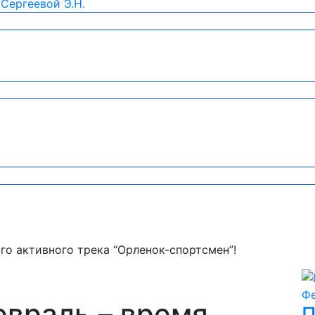
Сергеевой Э.Н.
го активного трека “Орленок-спортсмен”!
евраль – время
П