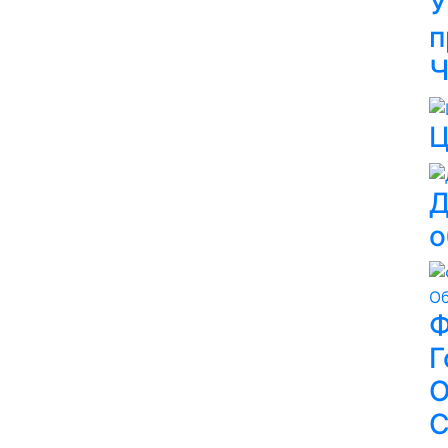
У
п
Ч
Ц
Д
о
Ф
Г
О
С