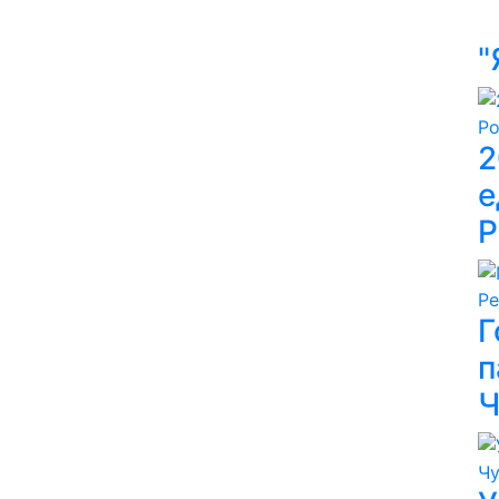
"
2
е
Р
Г
п
Ч