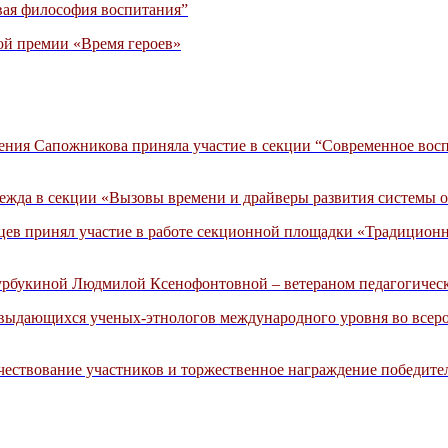
вая философия воспитания”
ой премии «Время героев»
ния Сапожникова приняла участие в секции “Современное восп
ежда в секции «Вызовы времени и драйверы развития системы о
ев принял участие в работе секционной площадки «Традиционн
Бурбукиной Людмилой Ксенофонтовной – ветераном педагогичес
 выдающихся ученых-этнологов международного уровня во всер
 чествование участников и торжественное награждение победите