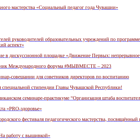
ьного мастерства «Социальный педагог года Чувашии»
телей руководителей образовательных учреждений по программ
кий аспект»
е в дискуссионной площадке «Движение Первых: непрерывное р
стник Международного форума #МЫВМЕСТЕ – 2023
инар-совещании для советников директоров по воспитанию
м специальной стипендии Главы Чувашской Республики!
ликанском семинаре-практикуме “Организация штаба воспитате
кта «PRO-здоровье»
городского фестиваля педагогического мастерства, посвящённый
На работу с вышивкой»