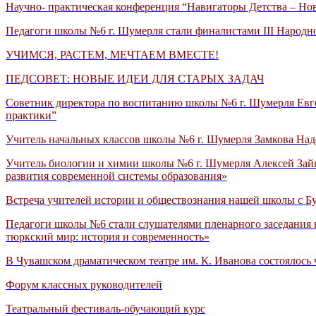
Научно- практическая конференция “Навигаторы Детства – Но
Педагоги школы №6 г. Шумерля стали финалистами III Народн
УЧИМСЯ, РАСТЕМ, МЕЧТАЕМ ВМЕСТЕ!
ПЕДСОВЕТ: НОВЫЕ ИДЕИ ДЛЯ СТАРЫХ ЗАДАЧ
Советник директора по воспитанию школы №6 г. Шумерля Евге
практики”
Учитель начальных классов школы №6 г. Шумерля Замкова Над
Учитель биологии и химии школы №6 г. Шумерля Алексей Зайц
развития современной системы образования»
Встреча учителей истории и обществознания нашей школы с 
Педагоги школы №6 стали слушателями пленарного заседания
тюркский мир: история и современность»
В Чувашском драматическом театре им. К. Иванова состоялось
Форум классных руководителей
Театральный фестиваль-обучающий курс