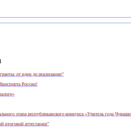
а
гранты: от идеи до реализации”
Минспорта России!
иалоге»
льного этапа республиканского конкурса «Учитель года Чуваши
ой итоговой аттестации”