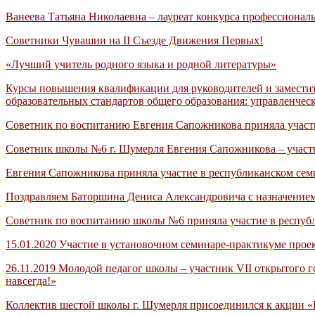
Ванеева Татьяна Николаевна – лауреат конкурса профессионал
Советники Чувашии на II Съезде Движения Первых!
«Лучший учитель родного языка и родной литературы»
Курсы повышения квалификации для руководителей и замести
образовательных стандартов общего образования: управленчес
Советник по воспитанию Евгения Сапожникова приняла участи
Советник школы №6 г. Шумерля Евгения Сапожникова – уча
Евгения Сапожникова приняла участие в республиканском сем
Поздравляем Баторшина Дениса Александровича с назначение
Советник по воспитанию школы №6 приняла участие в респуб
15.01.2020 Участие в установочном семинаре-практикуме прое
26.11.2019 Молодой педагог школы – участник VII открытого 
навсегда!»
Коллектив шестой школы г. Шумерля присоединился к акции «