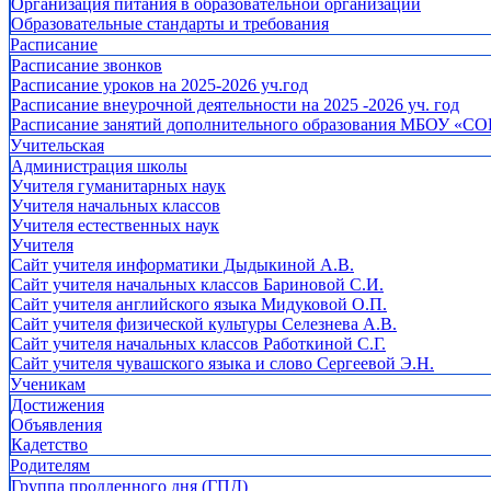
Организация питания в образовательной организации
Образовательные стандарты и требования
Расписание
Расписание звонков
Расписание уроков на 2025-2026 уч.год
Расписание внеурочной деятельности на 2025 -2026 уч. год
Расписание занятий дополнительного образования МБОУ «СО
Учительская
Администрация школы
Учителя гуманитарных наук
Учителя начальных классов
Учителя естественных наук
Учителя
Cайт учителя информатики Дыдыкиной А.В.
Сайт учителя начальных классов Бариновой С.И.
Сайт учителя английского языка Мидуковой О.П.
Сайт учителя физической культуры Селезнева А.В.
Сайт учителя начальных классов Работкиной С.Г.
Сайт учителя чувашского языка и слово Сергеевой Э.Н.
Ученикам
Достижения
Объявления
Кадетство
Родителям
Группа продленного дня (ГПД)