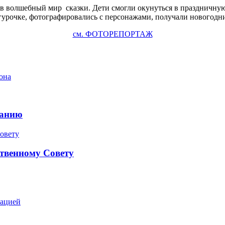
й в волшебный мир сказки. Дети смогли окунуться в праздничну
гурочке, фотографировались с персонажами, получали новогодни
см. ФОТОРЕПОРТАЖ
она
ранию
твенному Совету
зацией