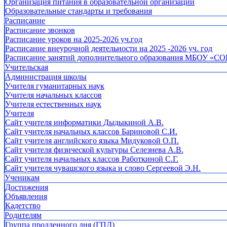
Организация питания в образовательной организации
Образовательные стандарты и требования
Расписание
Расписание звонков
Расписание уроков на 2025-2026 уч.год
Расписание внеурочной деятельности на 2025 -2026 уч. год
Расписание занятий дополнительного образования МБОУ «СО
Учительская
Администрация школы
Учителя гуманитарных наук
Учителя начальных классов
Учителя естественных наук
Учителя
Cайт учителя информатики Дыдыкиной А.В.
Сайт учителя начальных классов Бариновой С.И.
Сайт учителя английского языка Мидуковой О.П.
Сайт учителя физической культуры Селезнева А.В.
Сайт учителя начальных классов Работкиной С.Г.
Сайт учителя чувашского языка и слово Сергеевой Э.Н.
Ученикам
Достижения
Объявления
Кадетство
Родителям
Группа продленного дня (ГПД)