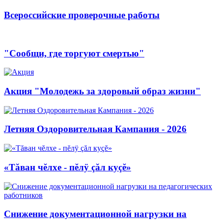
Всероссийские проверочные работы
"Сообщи, где торгуют смертью"
Акция "Молодежь за здоровый образ жизни"
Летняя Оздоровительная Кампания - 2026
«Тăван чĕлхе - пĕлÿ çăл куçĕ»
Снижение документационной нагрузки на