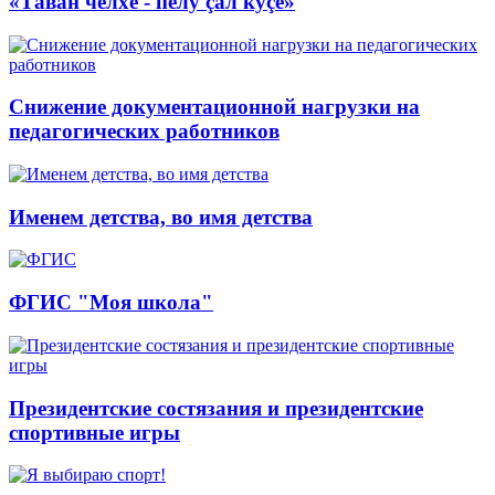
«Тăван чĕлхе - пĕлÿ çăл куçĕ»
Снижение документационной нагрузки на
педагогических работников
Именем детства, во имя детства
ФГИС "Моя школа"
Президентские состязания и президентские
спортивные игры