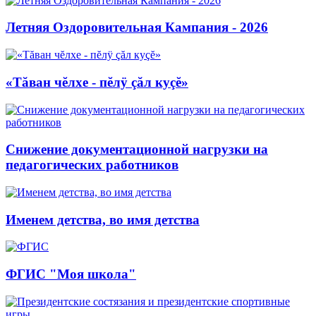
Летняя Оздоровительная Кампания - 2026
«Тăван чĕлхе - пĕлÿ çăл куçĕ»
Снижение документационной нагрузки на
педагогических работников
Именем детства, во имя детства
ФГИС "Моя школа"