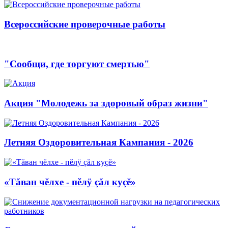
Всероссийские проверочные работы
"Сообщи, где торгуют смертью"
Акция "Молодежь за здоровый образ жизни"
Летняя Оздоровительная Кампания - 2026
«Тăван чĕлхе - пĕлÿ çăл куçĕ»