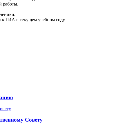
й работы.
.
ченики.
и к ГИА в текущем учебном году.
ранию
твенному Совету