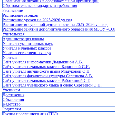
Организация питания в образовательной организации
Образовательные стандарты и требования
Расписание
Расписание звонков
Расписание уроков на 2025-2026 уч.год
Расписание внеурочной деятельности на 2025 -2026 уч. год
Расписание занятий дополнительного образования МБОУ «СО
Учительская
Администрация школы
Учителя гуманитарных наук
Учителя начальных классов
Учителя естественных наук
Учителя
Cайт учителя информатики Дыдыкиной А.В.
Сайт учителя начальных классов Бариновой С.И.
Сайт учителя английского языка Мидуковой О.П.
Сайт учителя физической культуры Селезнева А.В.
Сайт учителя начальных классов Работкиной С.Г.
Сайт учителя чувашского языка и слово Сергеевой Э.Н.
Ученикам
Достижения
Объявления
Кадетство
Родителям
Группа продленного дня (ГПД)