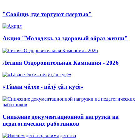
"Сообщи, где торгуют смертью"
Акция "Молодежь за здоровый образ жизни"
Летняя Оздоровительная Кампания - 2026
«Тăван чĕлхе - пĕлÿ çăл куçĕ»
Снижение документационной нагрузки на
педагогических работников