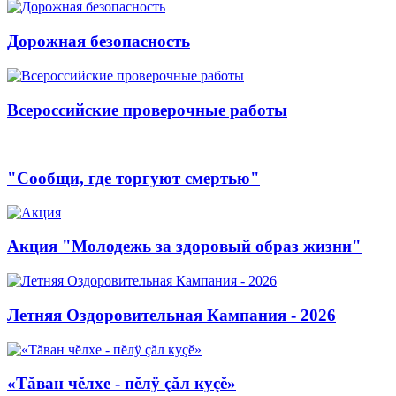
Дорожная безопасность
Всероссийские проверочные работы
"Сообщи, где торгуют смертью"
Акция "Молодежь за здоровый образ жизни"
Летняя Оздоровительная Кампания - 2026
«Тăван чĕлхе - пĕлÿ çăл куçĕ»