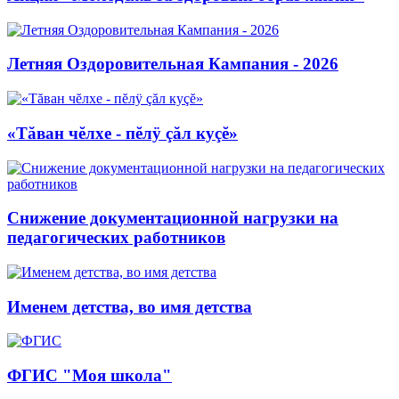
Летняя Оздоровительная Кампания - 2026
«Тăван чĕлхе - пĕлÿ çăл куçĕ»
Снижение документационной нагрузки на
педагогических работников
Именем детства, во имя детства
ФГИС "Моя школа"