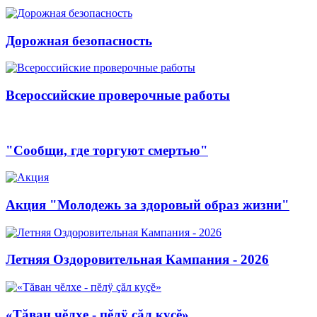
Дорожная безопасность
Всероссийские проверочные работы
"Сообщи, где торгуют смертью"
Акция "Молодежь за здоровый образ жизни"
Летняя Оздоровительная Кампания - 2026
«Тăван чĕлхе - пĕлÿ çăл куçĕ»