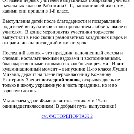
От имени первых учителей выпускников поздравила учитель
начальных классов Работкина С.Г., напомнившей им о том,
какими они пришли в 1-й класс.
Выступления детей после благодарности и поздравлений
родителей выпускников стали признанием любви к школе и
учителям. В конце мероприятия участники торжества
выпустили в небо связки разноцветных воздушных шаров и
отправились на последний в жизни урок.
Последний звонок – это праздник, наполненный смехом и
слезами, ностальгическими вздохами и воспоминаниями,
благодарственными словами и хвалебными речами. И вот
кульминационный момент – выпускник 11-го класса Лушин
Михаил, держит на плече первоклассницу Кожанову
Екатерину. Звенит
последний звонок
, открывая дверь не
только в школу, украшенную в честь праздника, но и во
взрослую жизнь.
Мы желаем удачи 48-ми девятиклассникам и 15-ти
одиннадцатиклассникам! В добрый путь, выпускники!
см. ФОТОРЕПОРТАЖ 2