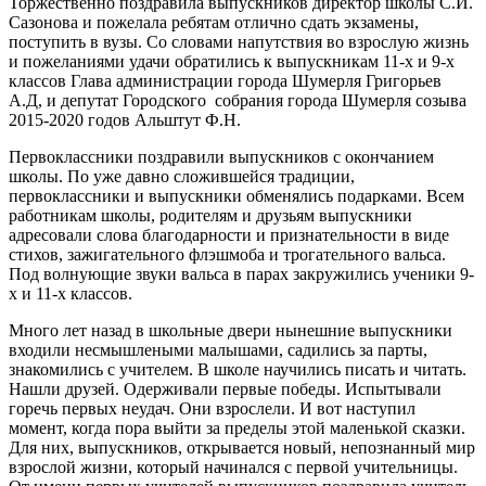
Торжественно поздравила выпускников директор школы С.И.
Сазонова и пожелала ребятам отлично сдать экзамены,
поступить в вузы. Со словами напутствия во взрослую жизнь
и пожеланиями удачи обратились к выпускникам 11-х и 9-х
классов Глава администрации города Шумерля Григорьев
А.Д, и депутат Городского собрания города Шумерля созыва
2015-2020 годов Альштут Ф.Н.
Первоклассники поздравили выпускников с окончанием
школы. По уже давно сложившейся традиции,
первоклассники и выпускники обменялись подарками. Всем
работникам школы, родителям и друзьям выпускники
адресовали слова благодарности и признательности в виде
стихов, зажигательного флэшмоба и трогательного вальса.
Под волнующие звуки вальса в парах закружились ученики 9-
х и 11-х классов.
Много лет назад в школьные двери нынешние выпускники
входили несмышлеными малышами, садились за парты,
знакомились с учителем. В школе научились писать и читать.
Нашли друзей. Одерживали первые победы. Испытывали
горечь первых неудач. Они взрослели. И вот наступил
момент, когда пора выйти за пределы этой маленькой сказки.
Для них, выпускников, открывается новый, непознанный мир
взрослой жизни, который начинался с первой учительницы.