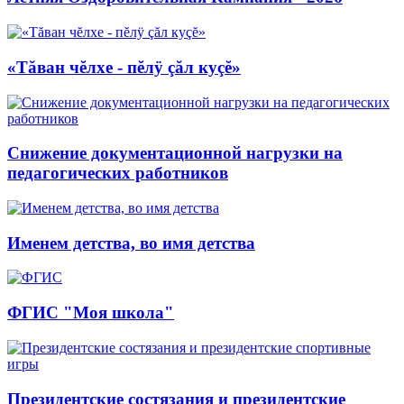
«Тăван чĕлхе - пĕлÿ çăл куçĕ»
Снижение документационной нагрузки на
педагогических работников
Именем детства, во имя детства
ФГИС "Моя школа"
Президентские состязания и президентские