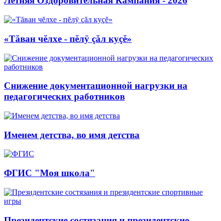
Летняя Оздоровительная Кампания - 2026
«Тăван чĕлхе - пĕлÿ çăл куçĕ»
Снижение документационной нагрузки на
педагогических работников
Именем детства, во имя детства
ФГИС "Моя школа"
Президентские состязания и президентские