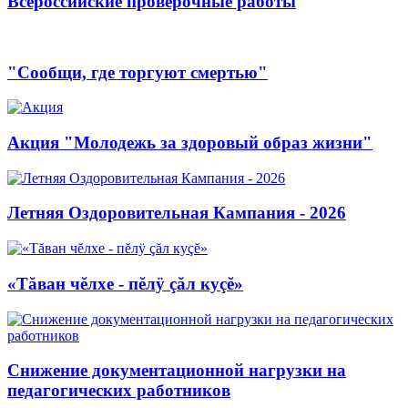
Всероссийские проверочные работы
"Сообщи, где торгуют смертью"
Акция "Молодежь за здоровый образ жизни"
Летняя Оздоровительная Кампания - 2026
«Тăван чĕлхе - пĕлÿ çăл куçĕ»
Снижение документационной нагрузки на
педагогических работников