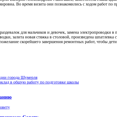
ровна. Во время визита они познакомились с ходом работ по п
2 раздевалок для мальчиков и девочек, замена электропроводки 
водки, залита новая стяжка в столовой, произведена шпатлевка с
 пожелание скорейшего завершения ремонтных работ, чтобы дети
ции города Шумерля
вклад в общую работу по подготовке школы
ранию