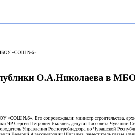
 в МБОУ «СОШ №6»
еспублики О.А.Николаева в 
БОУ «СОШ №6». Его сопровождали: министр строительства, арх
ики ЧР Сергей Петрович Яковлев, депутат Госсовета Чувашии С
оводитель Управления Роспотребнадзора по Чувашской Республ
ерли Валерий Александрович Шигашев, заместитель главы адми