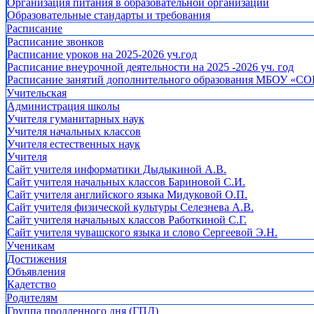
Организация питания в образовательной организации
Образовательные стандарты и требования
Расписание
Расписание звонков
Расписание уроков на 2025-2026 уч.год
Расписание внеурочной деятельности на 2025 -2026 уч. год
Расписание занятий дополнительного образования МБОУ «СО
Учительская
Администрация школы
Учителя гуманитарных наук
Учителя начальных классов
Учителя естественных наук
Учителя
Cайт учителя информатики Дыдыкиной А.В.
Сайт учителя начальных классов Бариновой С.И.
Сайт учителя английского языка Мидуковой О.П.
Сайт учителя физической культуры Селезнева А.В.
Сайт учителя начальных классов Работкиной С.Г.
Сайт учителя чувашского языка и слово Сергеевой Э.Н.
Ученикам
Достижения
Объявления
Кадетство
Родителям
Группа продленного дня (ГПД)