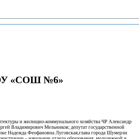
МБОУ «СОШ №6»
итектуры и жилищно-коммунального хозяйства ЧР Александр
ергей Владимирович Мельников; депутат государственной
ике Надежда Феофановна Луговская,
глава города Шумерли
нистрации – начальник отдела образования, молодежной и