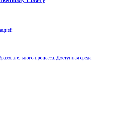
твенному Совету
зацией
разовательного процесса. Доступная среда