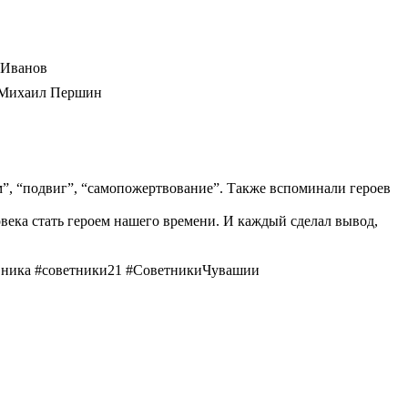
 Иванов
у Михаил Першин
м”, “подвиг”, “самопожертвование”. Также вспоминали героев
века стать героем нашего времени. И каждый сделал вывод,
ника #советники21 #СоветникиЧувашии