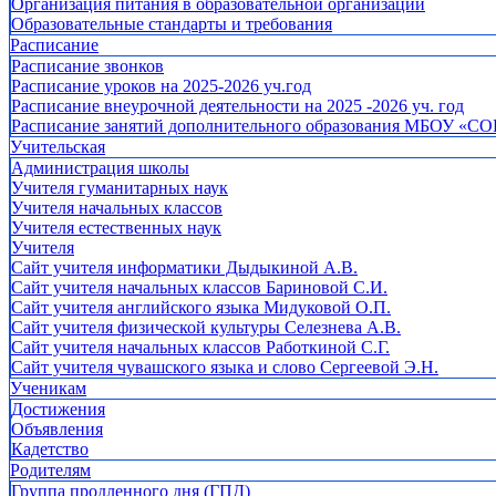
Организация питания в образовательной организации
Образовательные стандарты и требования
Расписание
Расписание звонков
Расписание уроков на 2025-2026 уч.год
Расписание внеурочной деятельности на 2025 -2026 уч. год
Расписание занятий дополнительного образования МБОУ «СО
Учительская
Администрация школы
Учителя гуманитарных наук
Учителя начальных классов
Учителя естественных наук
Учителя
Cайт учителя информатики Дыдыкиной А.В.
Сайт учителя начальных классов Бариновой С.И.
Сайт учителя английского языка Мидуковой О.П.
Сайт учителя физической культуры Селезнева А.В.
Сайт учителя начальных классов Работкиной С.Г.
Сайт учителя чувашского языка и слово Сергеевой Э.Н.
Ученикам
Достижения
Объявления
Кадетство
Родителям
Группа продленного дня (ГПД)