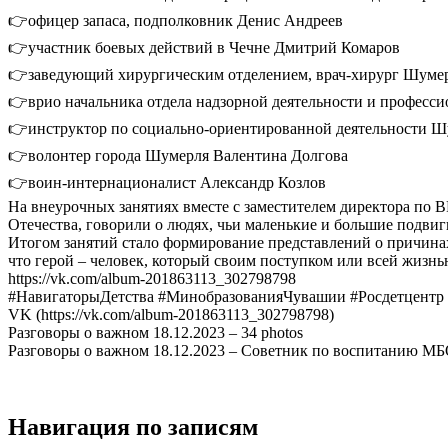
👉офицер запаса, подполковник Денис Андреев
👉участник боевых действий в Чечне Дмитрий Комаров
👉заведующий хирургическим отделением, врач-хирург Шуме
👉врио начальника отдела надзорной деятельности и профес
👉инструктор по социально-ориентированной деятельности 
👉волонтер города Шумерля Валентина Долгова
👉воин-интернационалист Александр Козлов
На внеурочных занятиях вместе с заместителем директора по 
Отечества, говорили о людях, чьи маленькие и большие подвиг
Итогом занятий стало формирование представлений о причинах
что герой – человек, который своим поступком или всей жизн
https://vk.com/album-201863113_302798798
#НавигаторыДетства #МинобразованияЧувашии #Росдетцентр
VK (https://vk.com/album-201863113_302798798)
Разговоры о важном 18.12.2023 – 34 photos
Разговоры о важном 18.12.2023 – Советник по воспитанию МБ
Навигация по записям