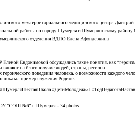
рлинского межтерриториального медицинского центра Дмитрий
сиональной работы по городу Шумерля и Шумерлинскому район
Шумерлинского отделения ВДПО Елена Афондеркина
ВР Еленой Евдокимовой обсуждались такие понятия, как “героиз
и влияют на благополучие людей, страны, региона.
 героического поведения человека, о возможности каждого чело
ью показал пример служения Родине.
 #ШумерляШестаяШкола #ДетиМолодежь21 #ГодПедагогаНастав
ОУ “СОШ №6” г. Шумерля – 34 photos